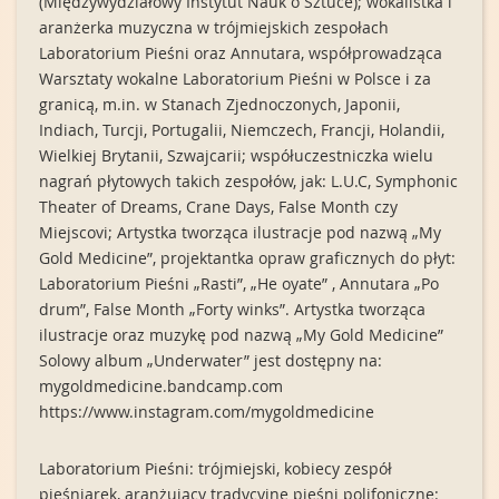
(Międzywydziałowy Instytut Nauk o Sztuce); wokalistka i
aranżerka muzyczna w trójmiejskich zespołach
Laboratorium Pieśni oraz Annutara, współprowadząca
Warsztaty wokalne Laboratorium Pieśni w Polsce i za
granicą, m.in. w Stanach Zjednoczonych, Japonii,
Indiach, Turcji, Portugalii, Niemczech, Francji, Holandii,
Wielkiej Brytanii, Szwajcarii; współuczestniczka wielu
nagrań płytowych takich zespołów, jak: L.U.C, Symphonic
Theater of Dreams, Crane Days, False Month czy
Miejscovi; Artystka tworząca ilustracje pod nazwą „My
Gold Medicine”, projektantka opraw graficznych do płyt:
Laboratorium Pieśni „Rasti”, „He oyate” , Annutara „Po
drum”, False Month „Forty winks”. Artystka tworząca
ilustracje oraz muzykę pod nazwą „My Gold Medicine”
Solowy album „Underwater” jest dostępny na:
mygoldmedicine.bandcamp.com
https://www.instagram.com/mygoldmedicine
Laboratorium Pieśni: trójmiejski, kobiecy zespół
pieśniarek, aranżujący tradycyjne pieśni polifoniczne: