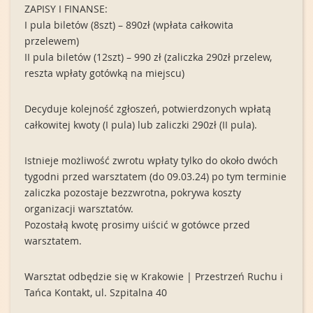
ZAPISY I FINANSE:
I pula biletów (8szt) – 890zł (wpłata całkowita
przelewem)
II pula biletów (12szt) – 990 zł (zaliczka 290zł przelew,
reszta wpłaty gotówką na miejscu)
Decyduje kolejność zgłoszeń, potwierdzonych wpłatą
całkowitej kwoty (I pula) lub zaliczki 290zł (II pula).
Istnieje możliwość zwrotu wpłaty tylko do około dwóch
tygodni przed warsztatem (do 09.03.24) po tym terminie
zaliczka pozostaje bezzwrotna, pokrywa koszty
organizacji warsztatów.
Pozostałą kwotę prosimy uiścić w gotówce przed
warsztatem.
Warsztat odbędzie się w Krakowie | Przestrzeń Ruchu i
Tańca Kontakt, ul. Szpitalna 40