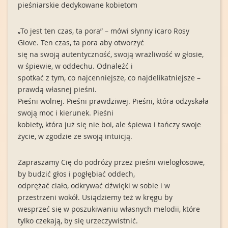
pieśniarskie dedykowane kobietom
„To jest ten czas, ta pora” – mówi słynny icaro Rosy
Giove. Ten czas, ta pora aby otworzyć
się na swoją autentyczność, swoją wrażliwość w głosie,
w śpiewie, w oddechu. Odnaleźć i
spotkać z tym, co najcenniejsze, co najdelikatniejsze –
prawdą własnej pieśni.
Pieśni wolnej. Pieśni prawdziwej. Pieśni, która odzyskała
swoją moc i kierunek. Pieśni
kobiety, która już się nie boi, ale śpiewa i tańczy swoje
życie, w zgodzie ze swoją intuicją.
Zapraszamy Cię do podróży przez pieśni wielogłosowe,
by budzić głos i pogłębiać oddech,
odprężać ciało, odkrywać dźwięki w sobie i w
przestrzeni wokół. Usiądziemy też w kręgu by
wesprzeć się w poszukiwaniu własnych melodii, które
tylko czekają, by się urzeczywistnić.