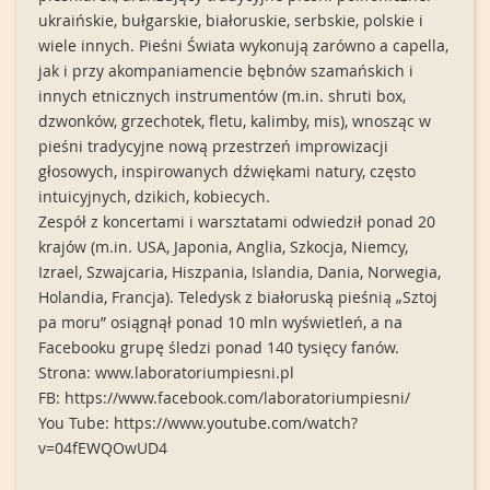
ukraińskie, bułgarskie, białoruskie, serbskie, polskie i
wiele innych. Pieśni Świata wykonują zarówno a capella,
jak i przy akompaniamencie bębnów szamańskich i
innych etnicznych instrumentów (m.in. shruti box,
dzwonków, grzechotek, fletu, kalimby, mis), wnosząc w
pieśni tradycyjne nową przestrzeń improwizacji
głosowych, inspirowanych dźwiękami natury, często
intuicyjnych, dzikich, kobiecych.
Zespół z koncertami i warsztatami odwiedził ponad 20
krajów (m.in. USA, Japonia, Anglia, Szkocja, Niemcy,
Izrael, Szwajcaria, Hiszpania, Islandia, Dania, Norwegia,
Holandia, Francja). Teledysk z białoruską pieśnią „Sztoj
pa moru” osiągnął ponad 10 mln wyświetleń, a na
Facebooku grupę śledzi ponad 140 tysięcy fanów.
Strona: www.laboratoriumpiesni.pl
FB: https://www.facebook.com/laboratoriumpiesni/
You Tube: https://www.youtube.com/watch?
v=04fEWQOwUD4