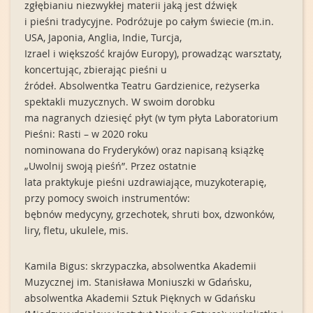
zgłębianiu niezwykłej materii jaką jest dźwięk
i pieśni tradycyjne. Podróżuje po całym świecie (m.in.
USA, Japonia, Anglia, Indie, Turcja,
Izrael i większość krajów Europy), prowadząc warsztaty,
koncertując, zbierając pieśni u
źródeł. Absolwentka Teatru Gardzienice, reżyserka
spektakli muzycznych. W swoim dorobku
ma nagranych dziesięć płyt (w tym płyta Laboratorium
Pieśni: Rasti – w 2020 roku
nominowana do Fryderyków) oraz napisaną książkę
„Uwolnij swoją pieśń”. Przez ostatnie
lata praktykuje pieśni uzdrawiające, muzykoterapię,
przy pomocy swoich instrumentów:
bębnów medycyny, grzechotek, shruti box, dzwonków,
liry, fletu, ukulele, mis.
Kamila Bigus: skrzypaczka, absolwentka Akademii
Muzycznej im. Stanisława Moniuszki w Gdańsku,
absolwentka Akademii Sztuk Pięknych w Gdańsku