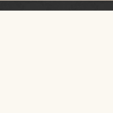
Newsletter
PRZESTRZEŃ RUCHU I TAŃCA
KONTAKT
I piętro
ul.
Szpitalna 40
31-024
Kraków
woj. małopolskie
pobierz
logotyp