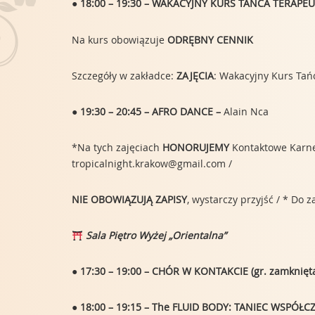
● 18:00 – 19:30 – WAKACYJNY KURS TAŃCA TERA
Na kurs obowiązuje
ODRĘBNY CENNIK
Szczegóły w zakładce:
ZAJĘCIA
: Wakacyjny Kurs Ta
● 19:30 – 20:45 – AFRO DANCE –
Alain Nca
*Na tych zajęciach
HONORUJEMY
Kontaktowe Karnety
tropicalnight.krakow@gmail.com /
NIE OBOWIĄZUJĄ ZAPISY
, wystarczy przyjść / * Do
Sala Piętro Wyżej „Orientalna”
● 17:30 – 19:00 – CHÓR W KONTAKCIE (gr. zamknięt
● 18:00 – 19:15 – The FLUID BODY: TANIEC WSPÓ