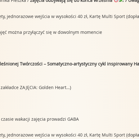
onika Pieszka /
zajęcia odbywają się do końca września
/ Uwag
, jednorazowe wejścia w wysokości 40 zł, Kartę Multi Sport (dopłata
 zajęć można przyłączyć się w dowolnym momencie
eleśnionej Twórczości – Somatyczno-artystyczny cykl inspirowany Hal
 zakładce ZAJĘCIA: Golden Heart…)
 czasie wakacji zajęcia prowadzi GABA
, jednorazowe wejścia w wysokości 40 zł, Kartę Multi Sport (dopłata