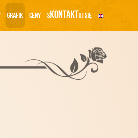
Kontakt
y
Grafik
Ceny
S
Uj Się