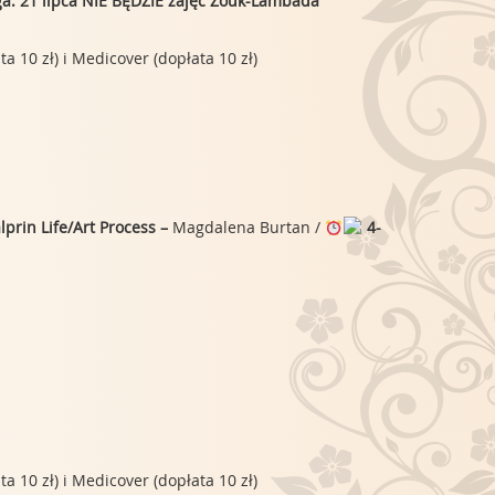
a. 21 lipca NIE BĘDZIE zajęć Zouk-Lambada
 10 zł) i Medicover (dopłata 10 zł)
prin Life/Art Process –
Magdalena Burtan /
4-
 10 zł) i Medicover (dopłata 10 zł)