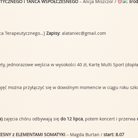
PEUTYCZNEGO i TAŃCA WSPÓŁCZESNEGO
– Alicja Miszczor /
środ
ńca Terapeutycznego…]
Zapisy
: alataniec@gmail.com
, jednorazowe wejścia w wysokości 40 zł, Kartę Multi Sport (dopłata 
 zajęć można przyłączyć się w dowolnym momencie w ciągu roku szk
a)
zajęcia chóru odbywają się
do 12 lipca
, potem koncert i przerwa
ŁCZESNY z ELEMENTAMI SOMATYKI
– Magda Burtan /
start: 8.07