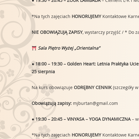
● 19:30 – 20:45 – ZOUK LAMBADA
– Clément L-K i M
*Na tych zajęciach
HONORUJEMY
Kontaktowe Karnety
NIE OBOWIĄZUJĄ ZAPISY
, wystarczy przyjść / * Do
Sala Piętro Wyżej „Orientalna”
●
18:00 – 19:30 – Golden Heart: Letnia Praktyka Uci
25 sierpnia
Na kurs obowiązuje
ODRĘBNY CENNIK
(szczegóły w
Obowiązują zapisy:
mjburtan@gmail.com
● 19:30 – 20:45 – VINYASA – YOGA DYNAMICZNA
– w
*Na tych zajęciach
HONORUJEMY
Kontaktowe Karnety