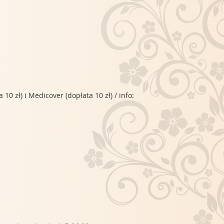
0 zł) i Medicover (dopłata 10 zł) / info: