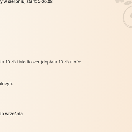
y w sierpniu, start: 5-26.08
10 zł) i Medicover (dopłata 10 zł) / info:
olnego.
do września