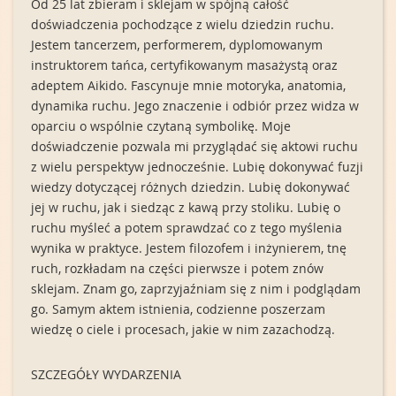
Od 25 lat zbieram i sklejam w spójną całość
doświadczenia pochodzące z wielu dziedzin ruchu.
Jestem tancerzem, performerem, dyplomowanym
instruktorem tańca, certyfikowanym masażystą oraz
adeptem Aikido. Fascynuje mnie motoryka, anatomia,
dynamika ruchu. Jego znaczenie i odbiór przez widza w
oparciu o wspólnie czytaną symbolikę. Moje
doświadczenie pozwala mi przyglądać się aktowi ruchu
z wielu perspektyw jednocześnie. Lubię dokonywać fuzji
wiedzy dotyczącej różnych dziedzin. Lubię dokonywać
jej w ruchu, jak i siedząc z kawą przy stoliku. Lubię o
ruchu myśleć a potem sprawdzać co z tego myślenia
wynika w praktyce. Jestem filozofem i inżynierem, tnę
ruch, rozkładam na części pierwsze i potem znów
sklejam. Znam go, zaprzyjaźniam się z nim i podglądam
go. Samym aktem istnienia, codzienne poszerzam
wiedzę o ciele i procesach, jakie w nim zazachodzą.
SZCZEGÓŁY WYDARZENIA