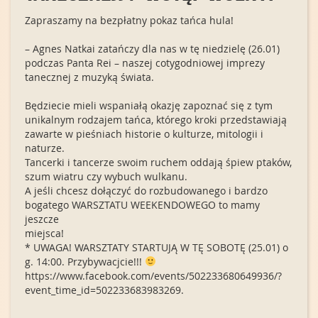
Zapraszamy na bezpłatny pokaz tańca hula!
– Agnes Natkai zatańczy dla nas w tę niedzielę (26.01)
podczas Panta Rei – naszej cotygodniowej imprezy
tanecznej z muzyką świata.
Będziecie mieli wspaniałą okazję zapoznać się z tym
unikalnym rodzajem tańca, którego kroki przedstawiają
zawarte w pieśniach historie o kulturze, mitologii i
naturze.
Tancerki i tancerze swoim ruchem oddają śpiew ptaków,
szum wiatru czy wybuch wulkanu.
A jeśli chcesz dołączyć do rozbudowanego i bardzo
bogatego WARSZTATU WEEKENDOWEGO to mamy
jeszcze
miejsca!
* UWAGA! WARSZTATY STARTUJĄ W TĘ SOBOTĘ (25.01) o
g. 14:00. Przybywacjcie!!!
https://www.facebook.com/events/502233680649936/?
event_time_id=502233683983269.