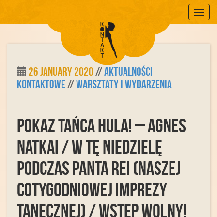
Mobile
26 January 2020
//
Aktualności
Kontaktowe
//
Warsztaty i Wydarzenia
POKAZ TAŃCA HULA! – Agnes
Natkai / w tę niedzielę
podczas Panta Rei (naszej
cotygodniowej imprezy
tanecznej) / WSTĘP WOLNY!