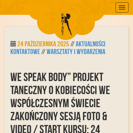
Mobile
24 października 2025
//
Aktualności
Kontaktowe
//
Warsztaty i Wydarzenia
WE SPEAK BODY” projekt
taneczny o kobiecości we
współczesnym świecie
zakończony sesją FOTO &
VIDEO / start kursu: 24