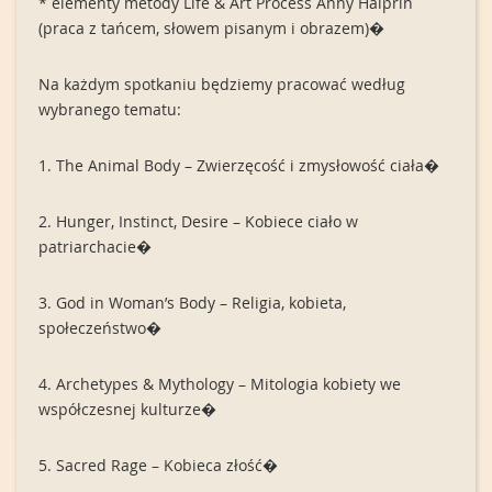
* elementy metody Life & Art Process Anny Halprin
(praca z tańcem, słowem pisanym i obrazem)�
Na każdym spotkaniu będziemy pracować według
wybranego tematu:
1. The Animal Body – Zwierzęcość i zmysłowość ciała�
2. Hunger, Instinct, Desire – Kobiece ciało w
patriarchacie�
3. God in Woman’s Body – Religia, kobieta,
społeczeństwo�
4. Archetypes & Mythology – Mitologia kobiety we
współczesnej kulturze�
5. Sacred Rage – Kobieca złość�