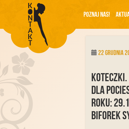
Poznaj Nas!
Aktua
22 grudnia 
Koteczki.
dla pocie
roku: 29.
biforek sy