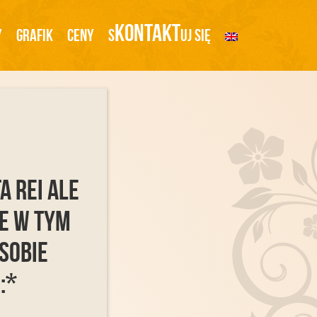
Kontakt
y
Grafik
Ceny
S
Uj Się
a Rei ale
ze w tym
sobie
:*