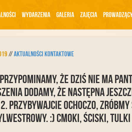
lności
Wydarzenia
Galeria
Zajęcia
Prowadząc
2019
//
Aktualności Kontaktowe
 Przypominamy, że dziś nie ma Pant
szenia dodamy, że następna jeszc
12. Przybywajcie ochoczo, zróbmy 
lwestrowy. :) Cmoki, ściski, tulki 