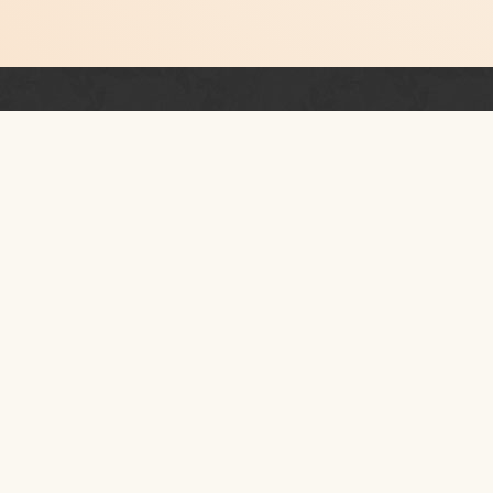
Newsletter
PRZESTRZEŃ RUCHU I
KONTAKT
I piętro
ul.
Szpitalna 40
31-024
Kraków
woj. małopolskie