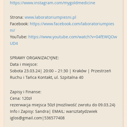
https://
www.instagram.co
m/
mygoldmedicine
Strona:
www.laboratoriu
mpiesni.pl
Facebook:
https://
www.facebook.com
/
laboratoriumpies
ni/
YouTube:
https://
www.youtube.com/
watch?v=04fEWQOw
UD4
SPRAWY ORGANIZACYJNE:
Data i miejsce:
Sobota 23.03.24| 20:00 – 21:30 | Kraków | Przestrzeń
Ruchu i Tańca Kontakt, ul. Szpitalna 40
Zapisy i Finanse:
Cena: 120zł
rezerwacja miejsca 50zł (możliwość zwrotu do 09.03.24)
Info i Zapisy: Sandra| EMAIL: warsztatydzwiek
iglos@gmail.com
|536577408