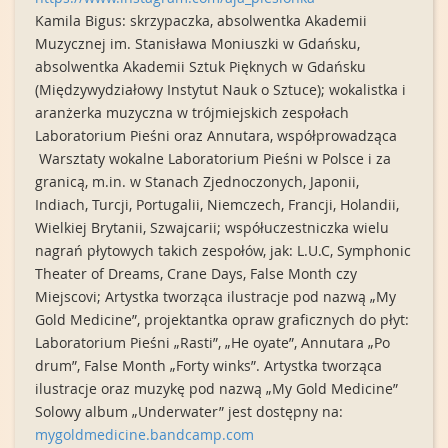
Kamila Bigus: skrzypaczka, absolwentka Akademii
Muzycznej im. Stanisława Moniuszki w Gdańsku,
absolwentka Akademii Sztuk Pięknych w Gdańsku
(Międzywydziało
wy Instytut Nauk o Sztuce); wokalistka i
aranżerka muzyczna w trójmiejskich zespołach
Laboratorium Pieśni oraz Annutara, współprowadząca
Warsztaty wokalne Laboratorium Pieśni w Polsce i za
granicą, m.in. w Stanach Zjednoczonych, Japonii,
Indiach, Turcji, Portugalii, Niemczech, Francji, Holandii,
Wielkiej Brytanii, Szwajcarii; współuczestnicz
ka wielu
nagrań płytowych takich zespołów, jak: L.U.C, Symphonic
Theater of Dreams, Crane Days, False Month czy
Miejscovi; Artystka tworząca ilustracje pod nazwą „My
Gold Medicine”, projektantka opraw graficznych do płyt:
Laboratorium Pieśni „Rasti”, „He oyate”, Annutara „Po
drum”, False Month „Forty winks”. Artystka tworząca
ilustracje oraz muzykę pod nazwą „My Gold Medicine”
Solowy album „Underwater” jest dostępny na:
mygoldmedicine.
bandcamp.com