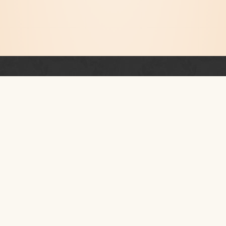
Newsletter
PRZESTRZEŃ RUCHU I TAŃCA
KONTAKT
I piętro
ul.
Szpitalna 40