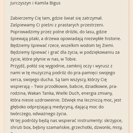
Jurczyszyn i Kamila Bigus
Zabierzemy Cię tam, gdzie świat się zatrzymał.
Zaśpiewamy Ci pieśni
z prastarych przestrzeni.
Poprowadzimy przez polne dróżki, do lasu, gdzie
śpiewają ptaki, a drzewa opowiadają niezwykłe historie.
Będziemy śpiewać rzece, wszelkim wodom tej Ziemi.
Będziemy śpiewać i grać dla życia, w podziękowaniu za
życie, które płynie w nas, w Tobie.
Przyjdź, połóż się wygodnie, zamknij oczy i wyrusz z
nami w tę muzyczną podróż do pra-pamięci swojego
serca, swojego ducha. Są tam wszyscy, którzy Cię
wspierają – Twoi przodkowie, babcie, dziadkowie, pra-
rodzina, Wakan Tanka, Wielki Duch, energia zmiany,
która niesie uzdrowienie. Dźwięk ma leczniczą moc, jest
głęboko odprężającą medycyną, dającą moc do
twórczego, odważnego życia.
W tej podróży będą nas wspierać instrumenty: skrzypce,
shruti box, bębny szamańskie, grzechotki, dzwonki, misy,