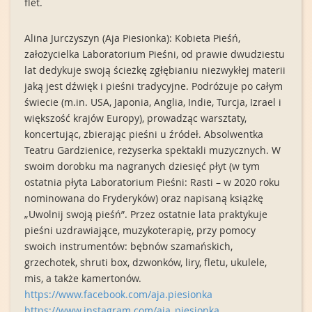
flet.
Alina Jurczyszyn (Aja Piesionka): Kobieta Pieśń,
założycielka Laboratorium Pieśni, od prawie dwudziestu
lat dedykuje swoją ścieżkę zgłębianiu niezwykłej materii
jaką jest dźwięk i pieśni tradycyjne. Podróżuje po całym
świecie (m.in. USA, Japonia, Anglia, Indie, Turcja, Izrael i
większość krajów Europy), prowadząc warsztaty,
koncertując, zbierając pieśni u źródeł. Absolwentka
Teatru Gardzienice, reżyserka spektakli muzycznych. W
swoim dorobku ma nagranych dziesięć płyt (w tym
ostatnia płyta Laboratorium Pieśni: Rasti – w 2020 roku
nominowana do Fryderyków) oraz napisaną książkę
„Uwolnij swoją pieśń”. Przez ostatnie lata praktykuje
pieśni uzdrawiające, muzykoterapię, przy pomocy
swoich instrumentów: bębnów szamańskich,
grzechotek, shruti box, dzwonków, liry, fletu, ukulele,
mis, a także kamertonów.
https://
www.facebook.com
/aja.piesionka
https://
www.instagram.co
m/aja_piesionka