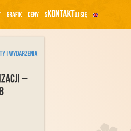
Kontakt
y
Grafik
Ceny
S
Uj Się
ty i Wydarzenia
zacji –
8