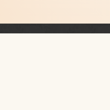
Newsletter
PRZESTRZEŃ RUCHU I
KONTAKT
I piętro
ul.
Szpitalna 40
31-024
Kraków