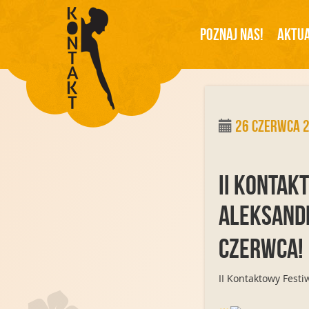
Poznaj Nas!
Aktua
26 czerwca 
II Kontak
Aleksandr
czerwca!
II Kontaktowy Festi