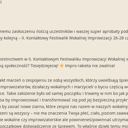
!
mu zaskoczeniu ilością uczestników i waszej super aprobaty po
my kolejną – II. Kontaktowy Festiwalik Wokalnej Improwizacji 26-28 
zestnictwem w II. Kontaktowym Festiwaliku Improwizacji Wokalnej 
ną społeczność? Tosiędziejesię!
Impro rakieta nie zwalnia!
ekt marzeń o zespojeniu ze sobą wszystkich, którzy uwielbiają śpie
improwizatorów, działaczy wokalnych i marzycieli o byciu częścią 
ce. Takie założenie było od samej początku i trwamy w nim bo jak 
zeba by improwizować i transformować się pod jej bezpieczną przyk
m by zasiać nowe ziarno, które zespoi nas razem w naszych wokalny
eni są wszyscy – nie ma znaczenia Twoja płeć, ciało, poziom zaawa
e wokalne czy improwizatorskie ale powinieneś/powinnaś utrzymać
 początkowe doświadczenie ze śpiewem. To właśnie dzięki temu moż