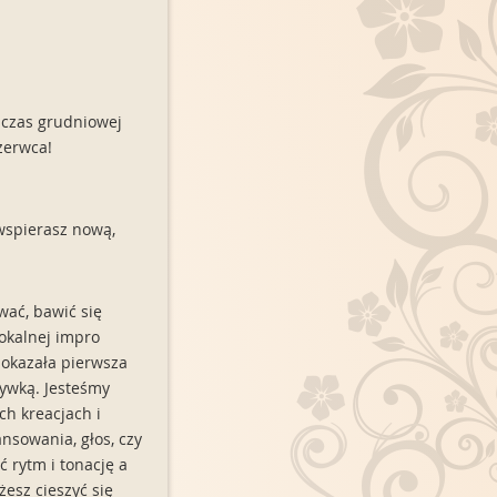
dczas grudniowej
czerwca!
wspierasz nową,
wać, bawić się
wokalnej impro
pokazała pierwsza
rywką. Jesteśmy
ch kreacjach i
nsowania, głos, czy
 rytm i tonację a
esz cieszyć się