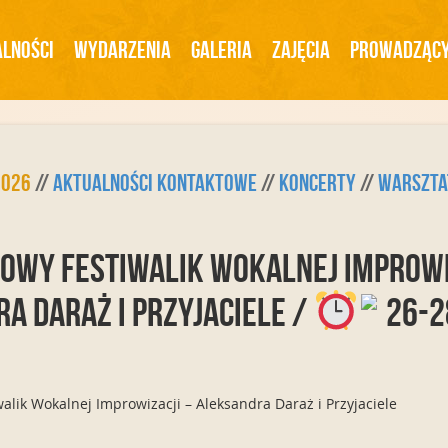
lności
Wydarzenia
Galeria
Zajęcia
Prowadząc
2026
//
Aktualności Kontaktowe
//
Koncerty
//
Warszta
towy Festiwalik Wokalnej Improwi
a Daraż i Przyjaciele /
26-2
walik Wokalnej Improwizacji – Aleksandra Daraż i Przyjaciele