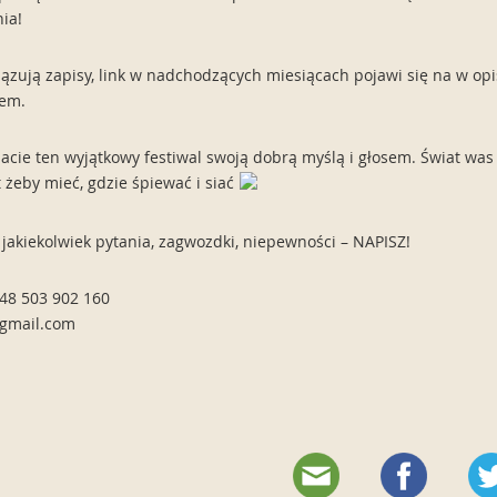
ia!
iązują zapisy, link w nadchodzących miesiącach pojawi się na w op
em.
lacie ten wyjątkowy festiwal swoją dobrą myślą i głosem. Świat wa
 żeby mieć, gdzie śpiewać i siać
z jakiekolwiek pytania, zagwozdki, niepewności – NAPISZ!
48 503 902 160
gmail.com