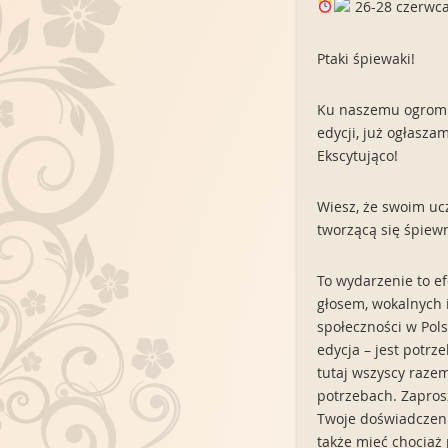
26-28 czerwca
Ptaki śpiewaki!
Ku naszemu ogromne
edycji, już ogłasza
Ekscytująco!
Wiesz, że swoim uc
tworzącą się śpiew
To wydarzenie to ef
głosem, wokalnych 
społeczności w Pols
edycja – jest potr
tutaj wszyscy raze
potrzebach. Zaprosz
Twoje doświadczeni
także mieć chociaż