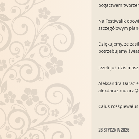
bogactwem tworzen
Na Festiwalik obow
szczegółowym plan
Dziękujemy, że zasi
potrzebujemy świat
Jeżeli już dziś mas
Aleksandra Daraż +
alexdaraz.muzica@
Całus rozśpiewałus
26 stycznia 2026