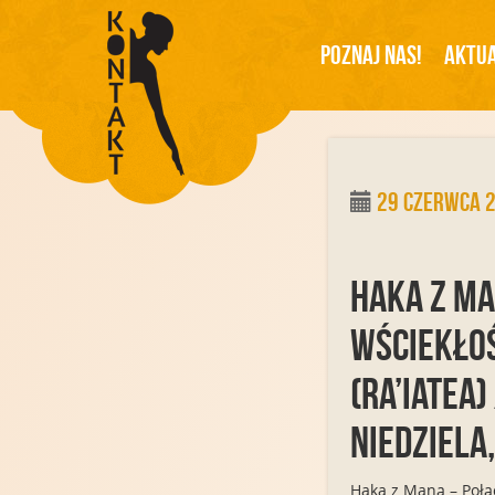
Poznaj Nas!
Aktua
29 czerwca 
Haka z Ma
wściekłoś
(Ra’iatea
Niedziela
Haka z Maną – Połąc