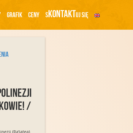
Kontakt
y
Grafik
Ceny
S
Uj Się
enia
olinezji
kowie! /
nezji (Ra’iatea)