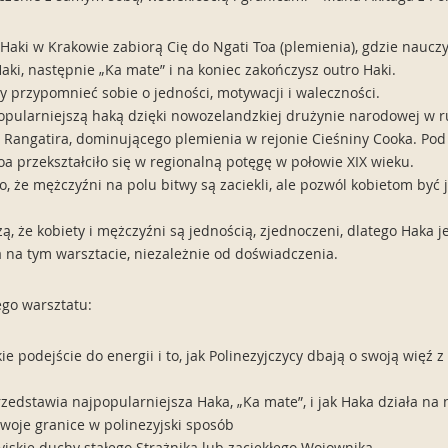
Haki w Krakowie zabiorą Cię do Ngati Toa (plemienia), gdzie nauczy
ki, następnie „Ka mate” i na koniec zakończysz outro Haki.
 przypomnieć sobie o jedności, motywacji i waleczności.
popularniejszą haką dzięki nowozelandzkiej drużynie narodowej w r
a Rangatira, dominującego plemienia w rejonie Cieśniny Cooka. Po
a przekształciło się w regionalną potęgę w połowie XIX wieku.
, że mężczyźni na polu bitwy są zaciekli, ale pozwól kobietom być je
.
zą, że kobiety i mężczyźni są jednością, zjednoczeni, dlatego Haka 
a na tym warsztacie, niezależnie od doświadczenia.
go warsztatu:
ie podejście do energii i to, jak Polinezyjczycy dbają o swoją więź 
rzedstawia najpopularniejsza Haka, „Ka mate”, i jak Haka działa na n
 swoje granice w polinezyjski sposób
zyjskie duchy stałego Strażnika lub zaciekłego Wojownika