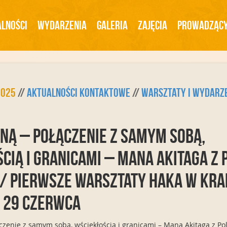
lności
Wydarzenia
Galeria
Zajęcia
Prowadząc
2025
//
Aktualności Kontaktowe
//
Warsztaty i Wydarz
ną – Połączenie z samym sobą,
cią i granicami – Mana Akitaga z P
) / Pierwsze warsztaty Haka w Kra
, 29 czerwca
zenie z samym sobą, wściekłością i granicami – Mana Akitaga z Poli