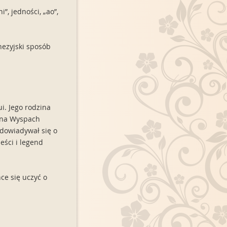
”, jedności, „ao”,
nezyjski sposób
ui. Jego rodzina
m na Wyspach
 dowiadywał się o
eści i legend
ce się uczyć o