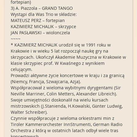
fortepian)
3) A. Piazzola – GRAND TANGO
Wystąpi dla Was Trio w składzie:
MATEUSZ PERZ – fortepian
KAZIMIERZ MICHALIK – skrzypce
JAN PASŁAWSKI – wiolonczela
~~~~
* KAZIMIERZ MICHALIK urodził się w 1991 roku w
Krakowie i w wieku 5 lat rozpoczął naukę gry na
skrzypcach. Ukończył Akademie Muzyczna w Krakowie w
klasie skrzypiec prof. W Kwaśnego z wynikiem
celującym.
Prowadzi aktywne życie koncertowe w kraju i za granicą
(Niemcy, Francja, Szwajcaria, Azja).
Współpracował z wieloma wybitnymi dyrygentami (Sir
Neville Marriner, Colin Metters, Alexander Libreich).
Swoje umiejętności doskonalił na wielu kursach
mistrzowskich (J.Stanienda, H.Kowalski, Günter Ludwig,
Walter Schreiber).
Czynnie współpracuje z wieloma orkiestrami min z
Tiroler Kammerorchester InnStrumenti, German Radio
Orchestra z którą w ostatnich latach odbył wiele tras
koncertowych.