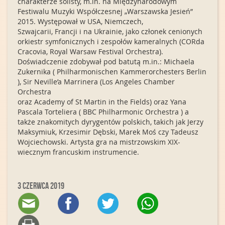
charakterze solisty, m.in. na Międzynarodowym
Festiwalu Muzyki Współczesnej „Warszawska Jesień”
2015. Występował w USA, Niemczech,
Szwajcarii, Francji i na Ukrainie, jako członek cenionych
orkiestr symfonicznych i zespołów kameralnych (CORda
Cracovia, Royal Warsaw Festival Orchestra).
Doświadczenie zdobywał pod batutą m.in.: Michaela
Zukernika ( Philharmonischen Kammerorchesters Berlin
), Sir Neville’a Marrinera (Los Angeles Chamber
Orchestra
oraz Academy of St Martin in the Fields) oraz Yana
Pascala Torteliera ( BBC Philharmonic Orchestra ) a
także znakomitych dyrygentów polskich, takich jak Jerzy
Maksymiuk, Krzesimir Dębski, Marek Moś czy Tadeusz
Wojciechowski. Artysta gra na mistrzowskim XIX-
wiecznym francuskim instrumencie.
3 czerwca 2019