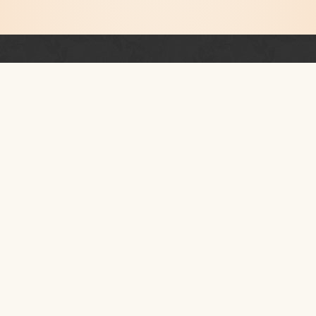
Newsletter
PRZESTRZEŃ RUCHU I TAŃCA
KONTAKT
I piętro
ul.
Szpitalna 40
31-024
Kraków
woj. małopolskie
pobierz
logotyp