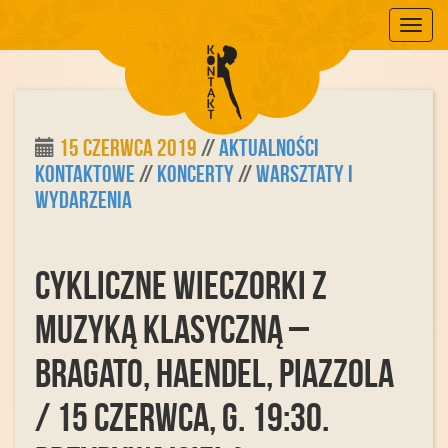
Mobile
15 czerwca 2019
//
Aktualności
Kontaktowe
//
Koncerty
//
Warsztaty i
Wydarzenia
CYKLICZNE WIECZORKI Z
MUZYKĄ KLASYCZNĄ –
BRAGATO, HAENDEL, PIAZZOLA
/ 15 czerwca, g. 19:30.