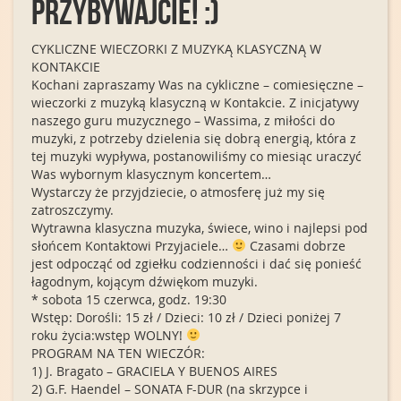
PRZYBYWAJCIE! :)
CYKLICZNE WIECZORKI Z MUZYKĄ KLASYCZNĄ W
KONTAKCIE
Kochani zapraszamy Was na cykliczne – comiesięczne –
wieczorki z muzyką klasyczną w Kontakcie. Z inicjatywy
naszego guru muzycznego – Wassima, z miłości do
muzyki, z potrzeby dzielenia się dobrą energią, która z
tej muzyki wypływa, postanowiliśmy co miesiąc uraczyć
Was wybornym klasycznym koncertem…
Wystarczy że przyjdziecie, o atmosferę już my się
zatroszczymy.
Wytrawna klasyczna muzyka, świece, wino i najlepsi pod
słońcem Kontaktowi Przyjaciele…
Czasami dobrze
jest odpocząć od zgiełku codzienności i dać się ponieść
łagodnym, kojącym dźwiękom muzyki.
* sobota 15 czerwca, godz. 19:30
Wstęp: Dorośli: 15 zł / Dzieci: 10 zł / Dzieci poniżej 7
roku życia:wstęp WOLNY!
PROGRAM NA TEN WIECZÓR:
1) J. Bragato – GRACIELA Y BUENOS AIRES
2) G.F. Haendel – SONATA F-DUR (na skrzypce i