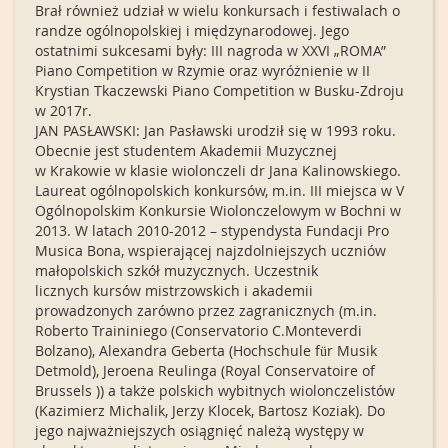
Brał również udział w wielu konkursach i festiwalach o
randze ogólnopolskiej i międzynarodowej. Jego
ostatnimi sukcesami były: III nagroda w XXVI „ROMA”
Piano Competition w Rzymie oraz wyróżnienie w II
Krystian Tkaczewski Piano Competition w Busku-Zdroju
w 2017r.
JAN PASŁAWSKI: Jan Pasławski urodził się w 1993 roku.
Obecnie jest studentem Akademii Muzycznej
w Krakowie w klasie wiolonczeli dr Jana Kalinowskiego.
Laureat ogólnopolskich konkursów, m.in. III miejsca w V
Ogólnopolskim Konkursie Wiolonczelowym w Bochni w
2013. W latach 2010-2012 – stypendysta Fundacji Pro
Musica Bona, wspierającej najzdolniejszych uczniów
małopolskich szkół muzycznych. Uczestnik
licznych kursów mistrzowskich i akademii
prowadzonych zarówno przez zagranicznych (m.in.
Roberto Traininiego (Conservatorio C.Monteverdi
Bolzano), Alexandra Geberta (Hochschule für Musik
Detmold), Jeroena Reulinga (Royal Conservatoire of
Brussels )) a także polskich wybitnych wiolonczelistów
(Kazimierz Michalik, Jerzy Klocek, Bartosz Koziak). Do
jego najważniejszych osiągnięć należą występy w