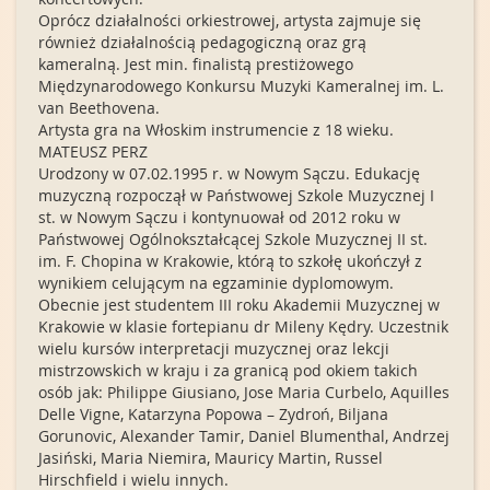
Oprócz działalności orkiestrowej, artysta zajmuje się
również działalnością pedagogiczną oraz grą
kameralną. Jest min. finalistą prestiżowego
Międzynarodowego Konkursu Muzyki Kameralnej im. L.
van Beethovena.
Artysta gra na Włoskim instrumencie z 18 wieku.
MATEUSZ PERZ
Urodzony w 07.02.1995 r. w Nowym Sączu. Edukację
muzyczną rozpoczął w Państwowej Szkole Muzycznej I
st. w Nowym Sączu i kontynuował od 2012 roku w
Państwowej Ogólnokształcącej Szkole Muzycznej II st.
im. F. Chopina w Krakowie, którą to szkołę ukończył z
wynikiem celującym na egzaminie dyplomowym.
Obecnie jest studentem III roku Akademii Muzycznej w
Krakowie w klasie fortepianu dr Mileny Kędry. Uczestnik
wielu kursów interpretacji muzycznej oraz lekcji
mistrzowskich w kraju i za granicą pod okiem takich
osób jak: Philippe Giusiano, Jose Maria Curbelo, Aquilles
Delle Vigne, Katarzyna Popowa – Zydroń, Biljana
Gorunovic, Alexander Tamir, Daniel Blumenthal, Andrzej
Jasiński, Maria Niemira, Mauricy Martin, Russel
Hirschfield i wielu innych.