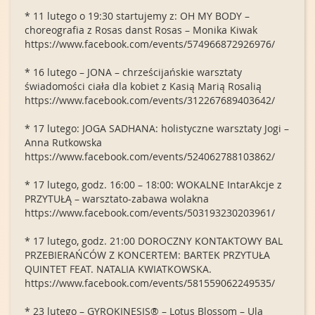
* 11 lutego o 19:30 startujemy z: OH MY BODY –
choreografia z Rosas danst Rosas – Monika Kiwak
https://www.facebook.com/events/574966872926976/
* 16 lutego – JONA – chrześcijańskie warsztaty
świadomości ciała dla kobiet z Kasią Marią Rosalią
https://www.facebook.com/events/312267689403642/
* 17 lutego: JOGA SADHANA: holistyczne warsztaty Jogi –
Anna Rutkowska
https://www.facebook.com/events/524062788103862/
* 17 lutego, godz. 16:00 – 18:00: WOKALNE IntarAkcje z
PRZYTUŁĄ – warsztato-zabawa wolakna
https://www.facebook.com/events/503193230203961/
* 17 lutego, godz. 21:00 DOROCZNY KONTAKTOWY BAL
PRZEBIERAŃCÓW Z KONCERTEM: BARTEK PRZYTUŁA
QUINTET FEAT. NATALIA KWIATKOWSKA.
https://www.facebook.com/events/581559062249535/
* 23 lutego – GYROKINESIS® – Lotus Blossom – Ula